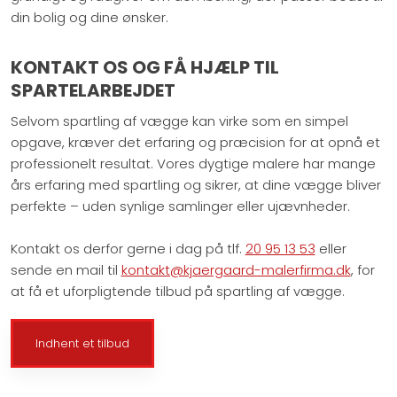
din bolig og dine ønsker.
KONTAKT OS OG FÅ HJÆLP TIL
SPARTELARBEJDET
Selvom spartling af vægge kan virke som en simpel
opgave, kræver det erfaring og præcision for at opnå et
professionelt resultat. Vores dygtige malere har mange
års erfaring med spartling og sikrer, at dine vægge bliver
perfekte – uden synlige samlinger eller ujævnheder.
Kontakt os derfor gerne i dag på tlf.
20 95 13 53
eller
sende en mail til
kontakt@kjaergaard-malerfirma.dk
, for
at få et uforpligtende tilbud på spartling af vægge.​​
Indhent et tilbud