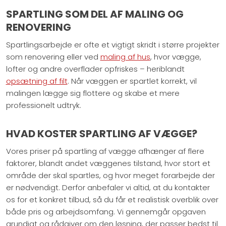
​SPARTLING SOM DEL AF MALING OG
RENOVERING
Spartlingsarbejde er ofte et vigtigt skridt i større projekter
som renovering eller ved
maling af hus
, hvor vægge,
lofter og andre overflader opfriskes – heriblandt
opsætning af filt
. Når væggen er spartlet korrekt, vil
malingen lægge sig flottere og skabe et mere
professionelt udtryk.
​HVAD KOSTER SPARTLING AF VÆGGE?
Vores priser på spartling af vægge afhænger af flere
faktorer, blandt andet væggenes tilstand, hvor stort et
område der skal spartles, og hvor meget forarbejde der
er nødvendigt. Derfor anbefaler vi altid, at du kontakter
os for et konkret tilbud, så du får et realistisk overblik over
både pris og arbejdsomfang. Vi gennemgår opgaven
grundigt og rådgiver om den løsning, der passer bedst til