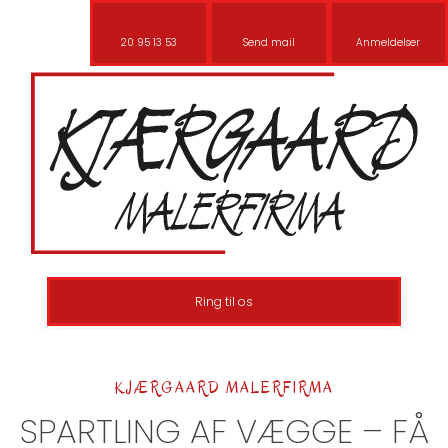
20 95 13 53
Send mail
Anmeldelser
Ring til os
KJÆRGAARD MALERFIRMA​​
SPARTLING AF VÆGGE – FÅ